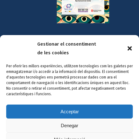
Gestionar el consentiment
Amb la col·laboració de:
de les cookies
Per oferir les millors experiències, utilitzem tecnologies com les galetes per
emmagatzemar i/o accedir a la informació del dispositiu. El consentiment
d'aquestes tecnologies ens permetrà processar dades com ara el
comportament de navegació o les identificacions úniques en aquest lloc.
No consentir o retirar el consentiment, pot afectar negativament certes
característiques i funcions.
Acceptar
Denegar
© Copyright
2026 |
Avís legal i política de privacitat
|
Política de
Cookies