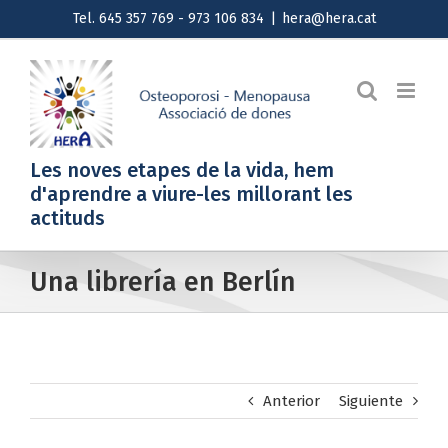
Saltar
Tel. 645 357 769 - 973 106 834
|
hera@hera.cat
al
contenido
Les noves etapes de la vida, hem
d'aprendre a viure-les millorant les
actituds
Una librería en Berlín
Anterior
Siguiente