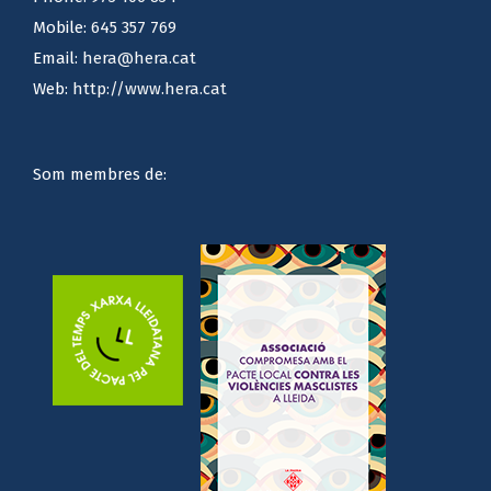
Phone:
973 106 834
Mobile:
645 357 769
Email:
hera@hera.cat
Web:
http://www.hera.cat
Som membres de: