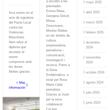
a escollin a les
mayo 2025
premiades:
Emma Ribas,
abril 2025
Avui estem en el
Georgina Dolcet,
acte de signatura
Mireia
marzo 2025
del Pacte Local
Grossmann,
contra les
Montse Robles
febrero 2025
Violències
en els àmbits de
Masclistes .
cultura,
Hem rebut el
diciembre
emprenedoria,
diploma que
2024
periodisme i
reconeix el
comunicació,
nostre
noviembre
investigació i
compromis amb
2024
recerca. Premi a
les dones.
la Dona
Moltes gràcies.
octubre 2024
Emblemàtica a
estat per Rosa
agosto 2024
> Más
Maria Cafal
información
periodista.
julio 2024
Gràcies al Jurat
per la seva
junio 2024
colaboració:
Col.legi