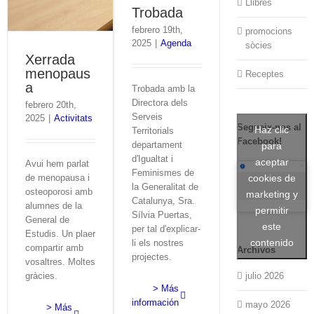
Llibres
Trobada
febrero 19th,
promocions
2025
|
Agenda
sòcies
Xerrada
menopaus
Receptes
a
Trobada amb la
Directora dels
febrero 20th,
Serveis
2025
|
Activitats
Segueix-nos al
Haz clic
Territorials
Facebook!
departament
para
d'Igualtat i
aceptar
Avui hem parlat
Feminismes de
de menopausa i
cookies de
la Generalitat de
osteoporosi amb
marketing y
Catalunya, Sra.
alumnes de la
permitir
Sílvia Puertas,
General de
este
per tal d'explicar-
Estudis. Un plaer
contenido
li els nostres
compartir amb
Archivos
projectes.
vosaltres. Moltes
gràcies.
julio 2026
> Más
información
mayo 2026
> Más