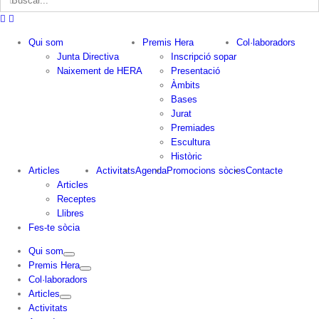
Qui som
Premis Hera
Col·laboradors
Junta Directiva
Inscripció sopar
Naixement de HERA
Presentació
Àmbits
Bases
Jurat
Premiades
Escultura
Històric
Articles
Activitats
Agenda
Promocions sòcies
Contacte
Articles
Receptes
Llibres
Fes-te sòcia
Qui som
Premis Hera
Col·laboradors
Articles
Activitats