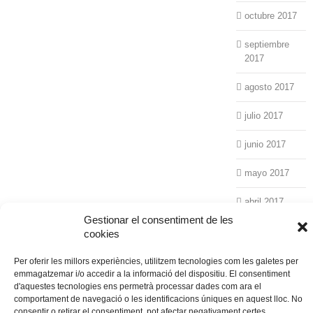
octubre 2017
septiembre
2017
agosto 2017
julio 2017
junio 2017
mayo 2017
abril 2017
Gestionar el consentiment de les
marzo 2017
cookies
febrero 2017
Per oferir les millors experiències, utilitzem tecnologies com les galetes per
emmagatzemar i/o accedir a la informació del dispositiu. El consentiment
d'aquestes tecnologies ens permetrà processar dades com ara el
enero 2017
comportament de navegació o les identificacions úniques en aquest lloc. No
consentir o retirar el consentiment, pot afectar negativament certes