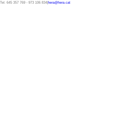
Saltar
Tel. 645 357 769 - 973 106 834
|
hera@hera.cat
al
contenido