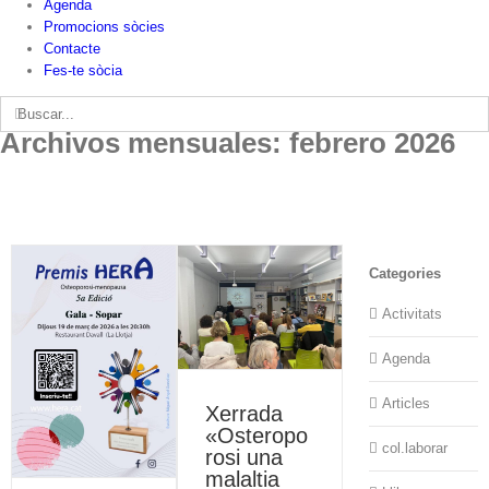
Agenda
Promocions sòcies
Contacte
Fes-te sòcia
Buscar:
Archivos mensuales:
febrero 2026
Categories
Activitats
Agenda
Articles
Xerrada
«Osteropo
col.laborar
rosi una
malaltia