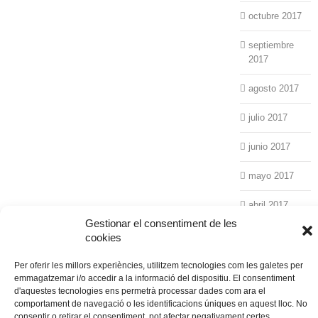
octubre 2017
septiembre
2017
agosto 2017
julio 2017
junio 2017
mayo 2017
abril 2017
Gestionar el consentiment de les
marzo 2017
cookies
febrero 2017
Per oferir les millors experiències, utilitzem tecnologies com les galetes per
emmagatzemar i/o accedir a la informació del dispositiu. El consentiment
d'aquestes tecnologies ens permetrà processar dades com ara el
enero 2017
comportament de navegació o les identificacions úniques en aquest lloc. No
consentir o retirar el consentiment, pot afectar negativament certes