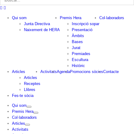
Qui som
Premis Hera
Col·laboradors
Junta Directiva
Inscripció sopar
Naixement de HERA
Presentació
Àmbits
Bases
Jurat
Premiades
Escultura
Històric
Articles
Activitats
Agenda
Promocions sòcies
Contacte
Articles
Receptes
Llibres
Fes-te sòcia
Qui som
Premis Hera
Col·laboradors
Articles
Activitats