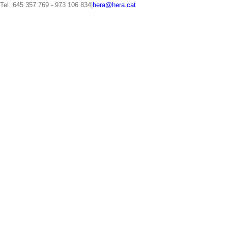
Saltar
Tel. 645 357 769 - 973 106 834
|
hera@hera.cat
al
contenido