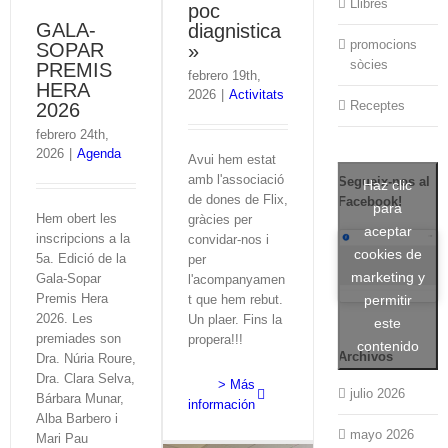
Llibres
poc
GALA-
diagnistica
promocions
SOPAR
»
sòcies
PREMIS
febrero 19th,
HERA
2026
|
Activitats
Receptes
2026
febrero 24th,
2026
|
Agenda
Avui hem estat
amb l'associació
Segueix-nos al
Haz clic
de dones de Flix,
Facebook!
para
Hem obert les
gràcies per
aceptar
inscripcions a la
convidar-nos i
cookies de
5a. Edició de la
per
marketing y
Gala-Sopar
l'acompanyamen
Premis Hera
t que hem rebut.
permitir
2026. Les
Un plaer. Fins la
este
premiades son
propera!!!
contenido
Archivos
Dra. Núria Roure,
Dra. Clara Selva,
> Más
julio 2026
Bárbara Munar,
información
Alba Barbero i
mayo 2026
Mari Pau