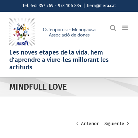
Saltar
Tel. 645 357 769 - 973 106 834
|
hera@hera.cat
al
contenido
Les noves etapes de la vida, hem
d'aprendre a viure-les millorant les
actituds
MINDFULL LOVE
Anterior
Siguiente