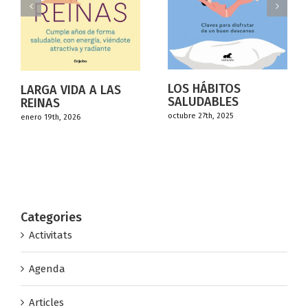
LOS HÁBITOS
AS
DORMIR NO ES
SALUDABLES
GRATIS
octubre 27th, 2025
octubre 27th, 2025
Categories
Activitats
Agenda