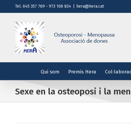
Saltar
Tel. 645 357 769 - 973 106 834
|
hera@hera.cat
al
contenido
Qui som
Premis Hera
Col·labora
Sexe en la osteoposi i la men