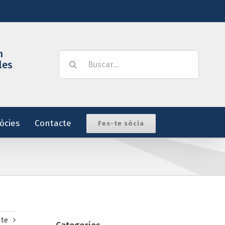
m
Buscar:
les
òcies
Contacte
Fes-te sòcia
nte