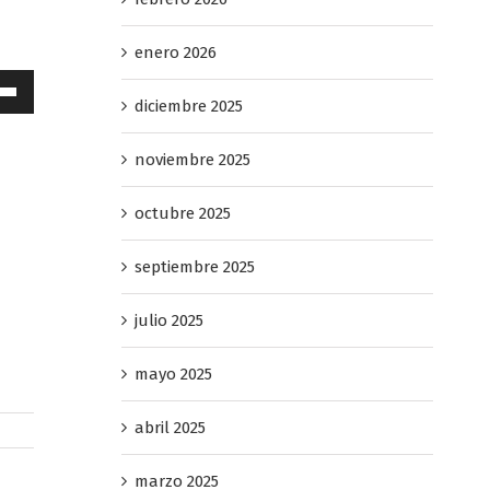
enero 2026
a
diciembre 2025
s
noviembre 2025
a
octubre 2025
a/abajo
septiembre 2025
ntar
julio 2025
nuir
mayo 2025
men.
abril 2025
marzo 2025