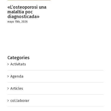
teoporosi una
DEBAT
tia poc
«TRANS
osticada»
CREATIV
, 2026
marzo 22nd, 
Categories
Activitats
Agenda
Articles
col.laborar