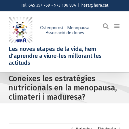
Saltar
Tel. 645 357 769 - 973 106 834
|
hera@hera.cat
al
contenido
Les noves etapes de la vida, hem
d'aprendre a viure-les millorant les
actituds
Coneixes les estratègies
nutricionals en la menopausa,
climateri i maduresa?
Anterior
Siguiente