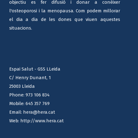
HERA es una associació no lucrativa on el nostre
objectiu es fer difusió i donar a conèixer
l'osteoporosi i la menopausa. Com podem millorar
el dia a dia de les dones que viuen aquestes
situacions.
Espai Salut - GSS LLeida
C/ Henry Dunant, 1
25003 Lleida
Phone:
973 106 834
Mobile:
645 357 769
Email:
hera@hera.cat
Web:
http://www.hera.cat