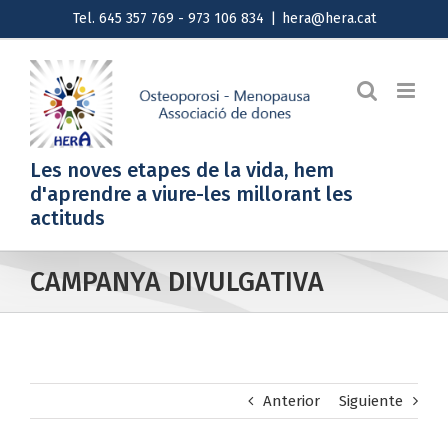
Saltar
Tel. 645 357 769 - 973 106 834
|
hera@hera.cat
al
contenido
Les noves etapes de la vida, hem
d'aprendre a viure-les millorant les
actituds
CAMPANYA DIVULGATIVA
Anterior
Siguiente