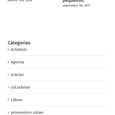
pequeños.
 2018
septiembre 7th, 2017
Categories
Activitats
Agenda
Articles
col.laborar
Llibres
promocions sòcies