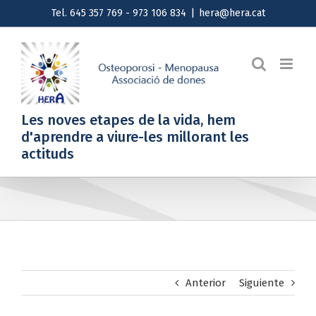
Saltar
Tel. 645 357 769 - 973 106 834
|
hera@hera.cat
al
contenido
Les noves etapes de la vida, hem
d'aprendre a viure-les millorant les
actituds
Anterior
Siguiente