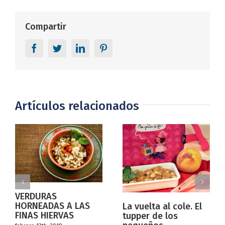
Compartir
Facebook
Twitter
LinkedIn
Pinterest
Artículos relacionados
AS
ENSALADIL
AS A LAS
La vuelta al cole. El
PATATA
IERVAS
tupper de los
julio 5th, 2017