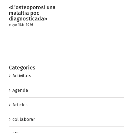
oporosi una
DEBAT
 poc
«TRANSFO
ticada»
CREATIVIT
026
marzo 22nd, 202
Categories
Activitats
Agenda
Articles
col.laborar