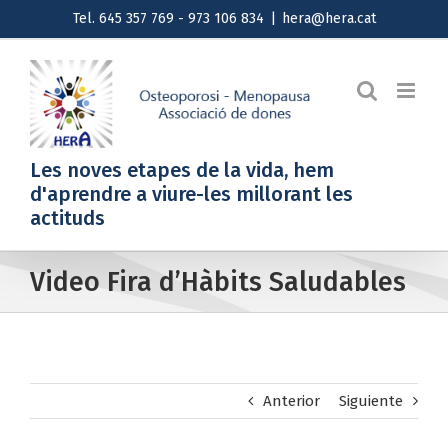
Saltar
Tel. 645 357 769 - 973 106 834
|
hera@hera.cat
al
contenido
Les noves etapes de la vida, hem
d'aprendre a viure-les millorant les
actituds
Video Fira d’Hàbits Saludables
Anterior
Siguiente