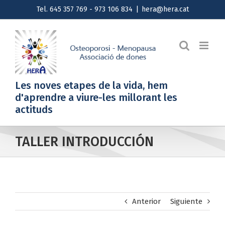
Saltar
Tel. 645 357 769 - 973 106 834
|
hera@hera.cat
al
contenido
Les noves etapes de la vida, hem
d'aprendre a viure-les millorant les
actituds
TALLER INTRODUCCIÓN
Anterior
Siguiente