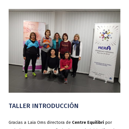
Ver
imagen
más
grande
TALLER INTRODUCCIÓN
Gracias a Laia Oms directora de
Centre Equilibri
por