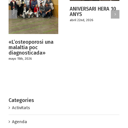
ANIVERSARI HERA 10
ANYS
abril 22nd, 2026
una
DEBAT
«TRANSFORMACIÓ 
CREATIVITAT
marzo 22nd, 2026
Categories
Activitats
Agenda