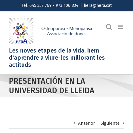
Saltar
Tel. 645 357 769 - 973 106 834
|
hera@hera.cat
al
contenido
Les noves etapes de la vida, hem
d'aprendre a viure-les millorant les
actituds
PRESENTACIÓN EN LA
UNIVERSIDAD DE LLEIDA
Anterior
Siguiente