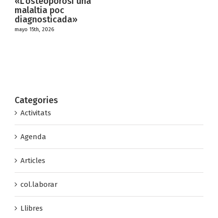
si una
DEBAT
«TRANSFORMAC
da»
CREATIVITAT
marzo 22nd, 2026
Categories
Activitats
Agenda
Articles
col.laborar
Llibres