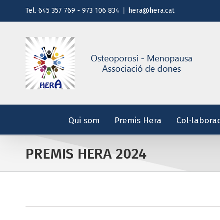
Saltar
Tel. 645 357 769 - 973 106 834
|
hera@hera.cat
al
contenido
Qui som
Premis Hera
Col·labora
PREMIS HERA 2024