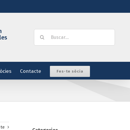
m
Buscar:
les
òcies
Contacte
Fes-te sòcia
nte