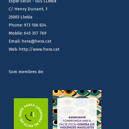
Espai Salut - GSS LLeida
C/ Henry Dunant, 1
25003 Lleida
Phone:
973 106 834
Mobile:
645 357 769
Email:
hera@hera.cat
Web:
http://www.hera.cat
Som membres de: