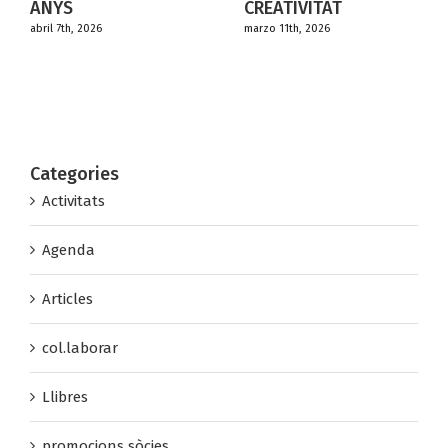
ANYS
CREATIVITAT
DI
abril 7th, 2026
marzo 11th, 2026
DE
marz
Categories
Activitats
Agenda
Articles
col.laborar
Llibres