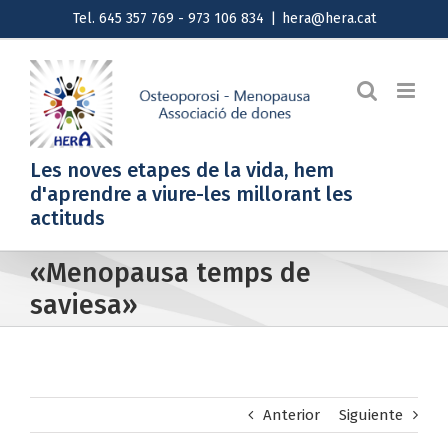
Saltar
Tel. 645 357 769 - 973 106 834
|
hera@hera.cat
al
contenido
Les noves etapes de la vida, hem
d'aprendre a viure-les millorant les
actituds
«Menopausa temps de
saviesa»
Anterior
Siguiente