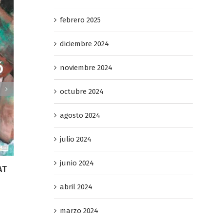
febrero 2025
diciembre 2024
noviembre 2024
Pre
octubre 2024
ener
agosto 2024
julio 2024
junio 2024
abril 2024
GALA-SOPAR PREMIS HERA 2026
 LES
febrero 24th, 2026
marzo 2024