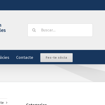
m
Buscar:
les
òcies
Contacte
Fes-te sòcia
nte