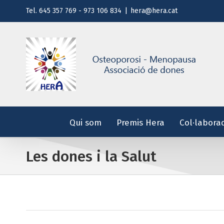
Saltar
Tel. 645 357 769 - 973 106 834
|
hera@hera.cat
al
contenido
Qui som
Premis Hera
Col·labora
Les dones i la Salut