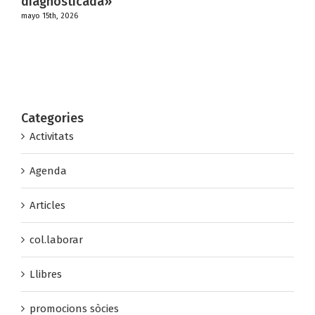
nosticada»
CREATI
th, 2026
marzo 22nd
Categories
Activitats
Agenda
Articles
col.laborar
Llibres
promocions sòcies