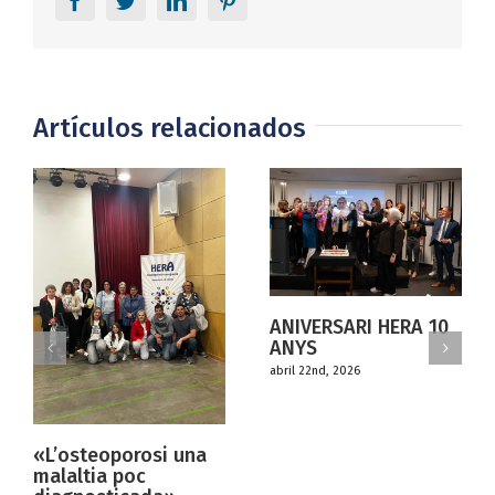
Artículos relacionados
ANIVERSARI HERA 10
ANYS
abril 22nd, 2026
steoporosi una
DEBAT
ltia poc
«TRANS