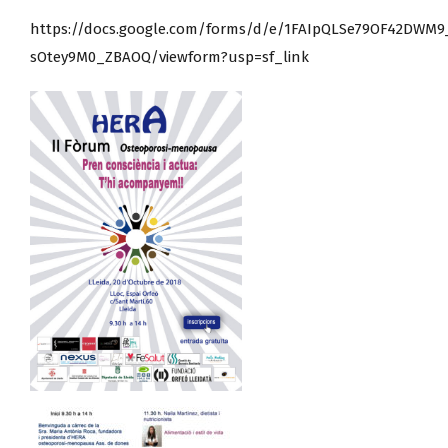
https://docs.google.com/forms/d/e/1FAIpQLSe79OF42DWM
sOtey9M0_ZBAOQ/viewform?usp=sf_link