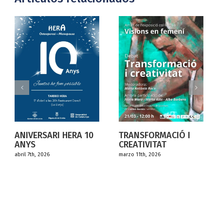
ERA 10
TRANSFORMACIÓ I
CREATIVITAT
DIA INTERNACI
marzo 11th, 2026
DE LES DONES
marzo 8th, 2026