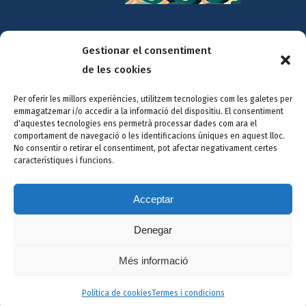
Gestionar el consentiment
Amb la col·laboració de:
de les cookies
Per oferir les millors experiències, utilitzem tecnologies com les galetes per
emmagatzemar i/o accedir a la informació del dispositiu. El consentiment
d'aquestes tecnologies ens permetrà processar dades com ara el
comportament de navegació o les identificacions úniques en aquest lloc.
No consentir o retirar el consentiment, pot afectar negativament certes
característiques i funcions.
Acceptar
Denegar
© Copyright
2026 |
Avís legal i política de privacitat
|
Política de
Cookies
Més informació
Facebook
Política de cookies
Termes i condicions