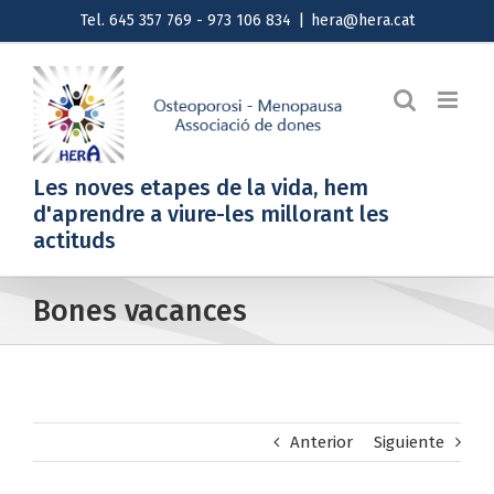
Saltar
Tel. 645 357 769 - 973 106 834
|
hera@hera.cat
al
contenido
Les noves etapes de la vida, hem
d'aprendre a viure-les millorant les
actituds
Bones vacances
Anterior
Siguiente