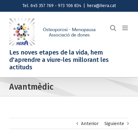
Saltar
Tel. 645 357 769 - 973 106 834
|
hera@hera.cat
al
contenido
Les noves etapes de la vida, hem
d'aprendre a viure-les millorant les
actituds
Avantmèdic
Anterior
Siguiente