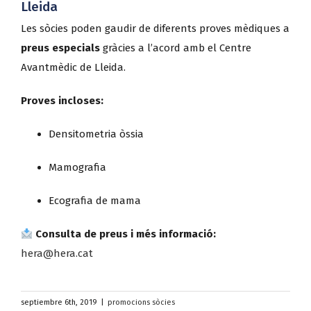
Lleida
Les sòcies poden gaudir de diferents proves mèdiques a
preus especials
gràcies a l’acord amb el Centre
Avantmèdic de Lleida.
Proves incloses:
Densitometria òssia
Mamografia
Ecografia de mama
Consulta de preus i més informació:
hera@hera.cat
septiembre 6th, 2019
|
promocions sòcies