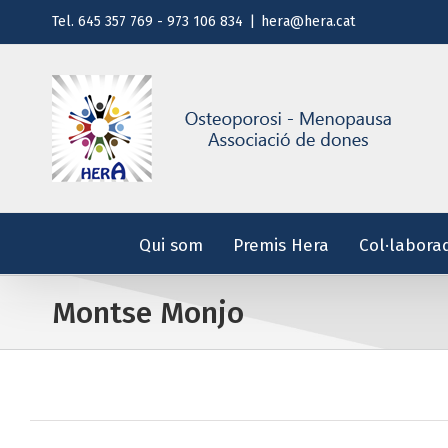
Saltar
Tel. 645 357 769 - 973 106 834
|
hera@hera.cat
al
contenido
Qui som
Premis Hera
Col·labora
Montse Monjo