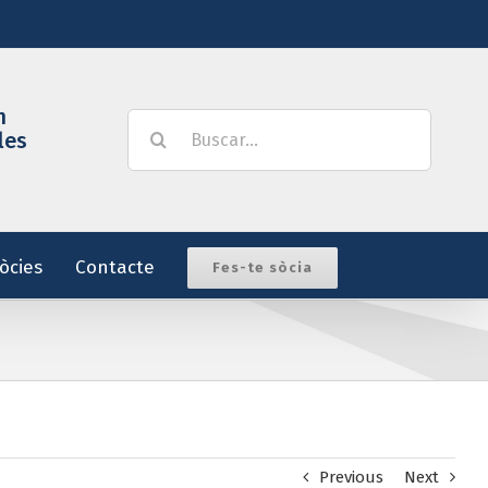
m
Buscar:
les
òcies
Contacte
Fes-te sòcia
Previous
Next