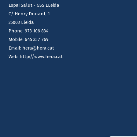
Espai Salut - GSS LLeida
C/ Henry Dunant, 1
25003 Lleida
Phone:
973 106 834
Mobile:
645 357 769
Email:
hera@hera.cat
Web:
http://www.hera.cat