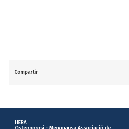
Compartir
HERA
Osteoporosi - Menopausa Associació de