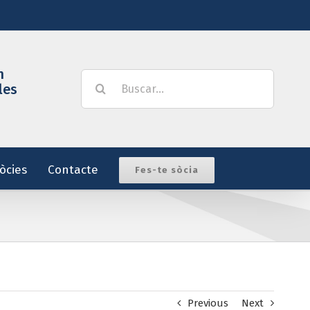
m
Buscar:
les
òcies
Contacte
Fes-te sòcia
Previous
Next