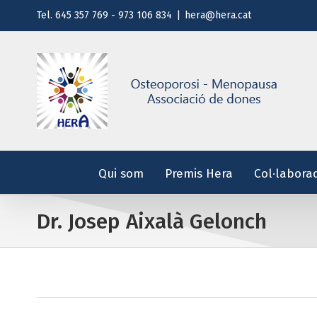
Saltar
Tel. 645 357 769 - 973 106 834
|
hera@hera.cat
al
contenido
Qui som
Premis Hera
Col·labora
Dr. Josep Aixalà Gelonch