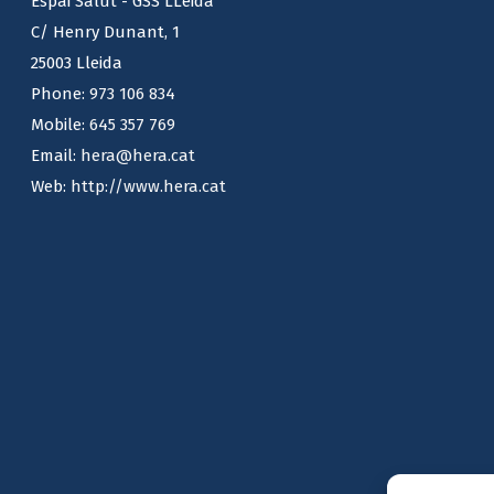
Espai Salut - GSS LLeida
C/ Henry Dunant, 1
25003 Lleida
Phone:
973 106 834
Mobile:
645 357 769
Email:
hera@hera.cat
Web:
http://www.hera.cat