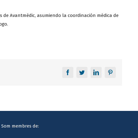
as de Avantmèdic, asumiendo la coordinación médica de
ogo.
Facebook
Twitter
LinkedIn
Pinterest
Som membres de: